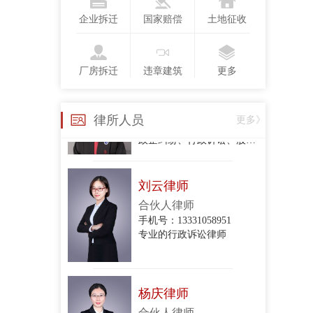
手机号：13718123775
企业拆迁
国家赔偿
土地征收
行政复议、行政诉讼、政企纠纷、合同纠纷
厂房拆迁
违章建筑
更多
衣琳
手机号：
律所人员
更多》
政企纠纷、行政诉讼、股东损害公司债权人利益纠纷、股权转让合同纠纷、项目转让合同纠纷、委托代理合同纠纷、建设工程施工合同纠纷、房屋租赁合同纠纷、民间借贷合同纠纷、财产损害赔
刘云律师
合伙人律师
手机号：13331058951
专业的行政诉讼律师
杨庆律师
合伙人律师
手机号：15801213044