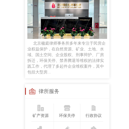
任黎明
律师
手机号：
政企磋商、商事谈判、企业常法、投融资咨询服务及民商事诉讼等
贡梦
北京楹庭律师事务所多年来专注于民营企
执业律师
业权益保护，在自然资源、矿业、土地、水
手机号：
域、国土空间、企业股权、刑事辩护、厂房
合同纠纷、婚姻家事、侵权纠纷、劳动争议案件，并对公司股权争议、合伙企业解散与清算
拆迁，环保关停、禁养腾退等维权的法律实
践工作，代理了多起件企业维权案件，其中
包括大型房...
苏继成
兼职律师
手机号：
律所服务
工作经历：曾任法官，律师，国企法律顾问研究领域：民商法、矿产资源法、职务犯罪
矿产资源
环保关停
行政协议
孙悦
执业律师