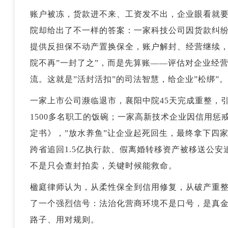
账户被冻，货款进不来、工资发不出，企业眼看就
院却给出了不一样的答案：一家科技公司因货款纠
提供
反担保
不动产置换保全，账户解封、经营继续，
院不再”一封了之”，而是先算账——评估对企业经
流。这就是”活封活扣”的司法智慧，给企业”松绑”。
一家上市公司濒临退市，襄阳中院45天完成重整，引入
1500多名职工的饭碗；一家高新技术企业因信用
定书》，”放水养鱼”让企业起死回生，最终拿下四
跨省追回1.5亿执行款、假离婚转移资产被移送公
不是只会查封拍卖，关键时候能救命。
楹庭律师认为，从柔性保全到信用修复，从破产重整
了一个强烈信号：法治化营商环境不是口号，是真
路子、用对规则。