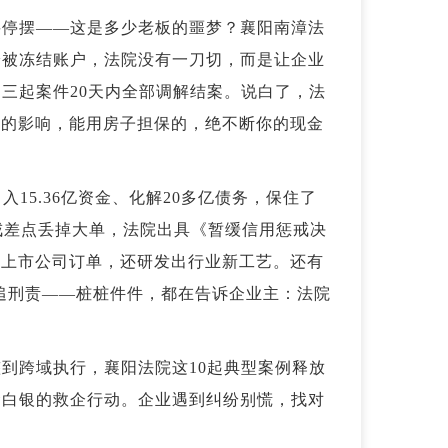
要停摆——这是多少老板的噩梦？襄阳南漳法
纷被冻结账户，法院没有一刀切，而是让企业
三起案件20天内全部调解结案。说白了，法
营的影响，能用房子担保的，绝不断你的现金
15.36亿资金、化解20多亿债务，保住了
惩戒差点丢掉大单，法院出具《暂缓信用惩戒决
家上市公司订单，还研发出行业新工艺。还有
安追刑责——桩桩件件，都在告诉企业主：法院
到跨域执行，襄阳法院这10起典型案例释放
金白银的救企行动。企业遇到纠纷别慌，找对