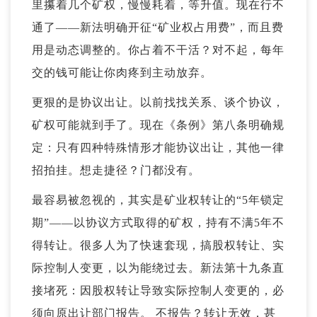
里攥着几个矿权，慢慢耗着，等升值。现在行不
通了——新法明确开征“
矿业权占用费
”，而且费
用是动态调整的。你占着不干活？对不起，每年
交的钱可能让你肉疼到主动放弃。
更狠的是协议出让。以前找找关系、谈个协议，
矿权可能就到手了。现在《条例》第八条明确规
定：只有四种特殊情形才能协议出让，其他一律
招拍挂。想走捷径？门都没有。
最容易被忽视的，其实是
矿业权转让
的“5年锁定
期”——以协议方式取得的矿权，持有不满5年不
得转让。很多人为了快速套现，搞股权转让、实
际控制人变更，以为能绕过去。新法第十九条直
接堵死：因股权转让导致实际控制人变更的，必
须向原出让部门报告。 不报告？转让无效，甚