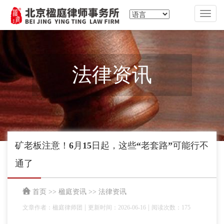
切
换
导
航
法律资讯
矿老板注意！6月15日起，这些“老套路”可能行不
通了
首页
>>
楹庭资讯
>>
法律资讯
|
|
文章作者：楹庭律师团
更新时间：2026-06-16
阅读次数：175