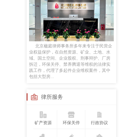
任黎明
律师
手机号：
政企磋商、商事谈判、企业常法、投融资咨询服务及民商事诉讼等
贡梦
北京楹庭律师事务所多年来专注于民营企
执业律师
业权益保护，在自然资源、矿业、土地、水
手机号：
域、国土空间、企业股权、刑事辩护、厂房
合同纠纷、婚姻家事、侵权纠纷、劳动争议案件，并对公司股权争议、合伙企业解散与清算
拆迁，环保关停、禁养腾退等维权的法律实
践工作，代理了多起件企业维权案件，其中
包括大型房...
苏继成
兼职律师
手机号：
律所服务
工作经历：曾任法官，律师，国企法律顾问研究领域：民商法、矿产资源法、职务犯罪
矿产资源
环保关停
行政协议
孙悦
执业律师