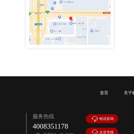
政企纠纷律师团队专职律师
史鹏举律师
专职律师
手机号：4000083855
政企纠纷律师团队专职律师
魏兴臣律师
执业律师
手机号：
首页
关于
民商事争议解决，涉及合同纠纷、债权债务、侵权赔偿、劳动争议、矿产资源纠纷
服务热线
电话咨询
李思萱
4008351178
执业律师
企业专线