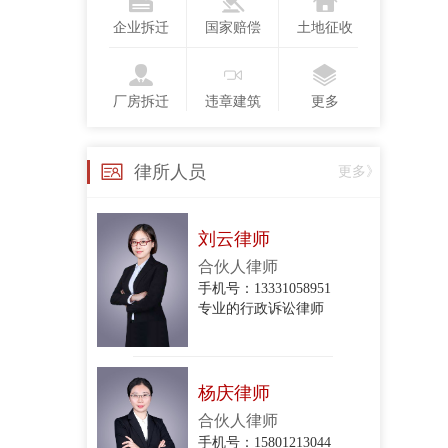
手机号：13718123775
企业拆迁
国家赔偿
土地征收
行政复议、行政诉讼、政企纠纷、合同纠纷
厂房拆迁
违章建筑
更多
衣琳
手机号：
律所人员
更多》
政企纠纷、行政诉讼、股东损害公司债权人利益纠纷、股权转让合同纠纷、项目转让合同纠纷、委托代理合同纠纷、建设工程施工合同纠纷、房屋租赁合同纠纷、民间借贷合同纠纷、财产损害赔
刘云律师
合伙人律师
手机号：13331058951
专业的行政诉讼律师
杨庆律师
合伙人律师
手机号：15801213044