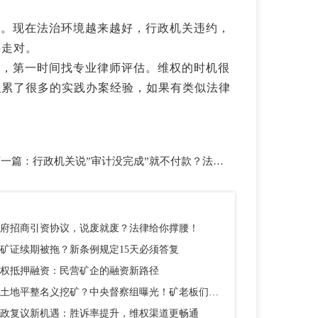
了。现在法治环境越来越好，行政机关违约，
要走对。
忍，第一时间找专业律师评估。维权的时机很
积累了很多的实践办案经验，如果有类似法律
下一篇：
行政机关说”审计没完成”就不付款？法院说不行！
府招商引资协议，说废就废？法律给你撑腰！
矿证续期被拖？新条例规定15天必须答复
权抵押融资：民营矿企的融资新路径
以土地平整名义挖矿？中央督察组曝光！矿老板们别踩这个坑
政复议新机遇：胜诉率提升，维权渠道更畅通