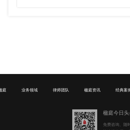
楹庭
业务领域
律师团队
楹庭资讯
经典案
楹庭今日头
免费咨询、随