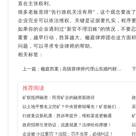
直在主张权利。
很多老板觉得”告行政机关没有用”，这个观念要改
企业完全可以依法维权。关键是证据要扎实，程序
如果你的企业遇到过”新官不理旧账”的情况，不要
重要，越早行动，胜算越大。楹庭律师团在这方面
问题，可以寻求专业律师的帮助。
相关标签：
上一篇：
楹庭胜案 | 高慎蓉律师代理山东婚约财产纠纷案，巧解19.9万“天价彩礼”困局，胜诉！
推荐阅读
矿权抵押融资：民营矿企的融资新路径
政
以土地平整名义挖矿？中央督察组曝光！矿老板们别踩这个坑
采
行政复议新机遇：胜诉率提升，维权渠道更畅通
矿
政府招商引资协议，说废就废？法律给你撑腰！
企业被'小过重罚'？法院：罚不当罪，必须纠正！
行