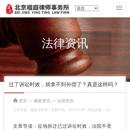
切
换
导
航
法律资讯
过了诉讼时效，就拿不到补偿了？真是这样吗？
首页
>>
楹庭资讯
>>
法律资讯
|
|
文章作者：楹庭律师团
更新时间：2019-07-09
阅读次数：336
文章导读：征地拆迁已过诉讼时效，法院不受