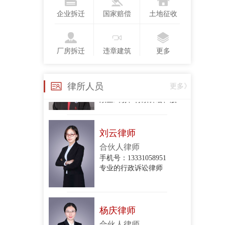
手机号：13718123775
企业拆迁
国家赔偿
土地征收
行政复议、行政诉讼、政企纠纷、合同纠纷
厂房拆迁
违章建筑
更多
衣琳
手机号：
律所人员
更多》
政企纠纷、行政诉讼、股东损害公司债权人利益纠纷、股权转让合同纠纷、项目转让合同纠纷、委托代理合同纠纷、建设工程施工合同纠纷、房屋租赁合同纠纷、民间借贷合同纠纷、财产损害赔
刘云律师
合伙人律师
手机号：13331058951
专业的行政诉讼律师
杨庆律师
合伙人律师
手机号：15801213044