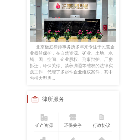
任黎明
律师
手机号：
政企磋商、商事谈判、企业常法、投融资咨询服务及民商事诉讼等
贡梦
北京楹庭律师事务所多年来专注于民营企
执业律师
业权益保护，在自然资源、矿业、土地、水
手机号：
域、国土空间、企业股权、刑事辩护、厂房
合同纠纷、婚姻家事、侵权纠纷、劳动争议案件，并对公司股权争议、合伙企业解散与清算
拆迁，环保关停、禁养腾退等维权的法律实
践工作，代理了多起件企业维权案件，其中
包括大型房...
苏继成
兼职律师
手机号：
律所服务
工作经历：曾任法官，律师，国企法律顾问研究领域：民商法、矿产资源法、职务犯罪
矿产资源
环保关停
行政协议
孙悦
执业律师