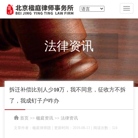
切
换
导
航
法律资讯
拆迁补偿比别人少10万，我不同意，征收方不拆
了，我成钉子户咋办
首页
>>
楹庭资讯
>>
法律资讯
|
|
文章作者：楹庭律师团
更新时间：2019-08-13
阅读次数：324