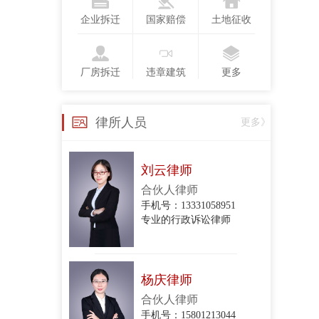
手机号：13718123775
企业拆迁
国家赔偿
土地征收
行政复议、行政诉讼、政企纠纷、合同纠纷
厂房拆迁
违章建筑
更多
衣琳
手机号：
律所人员
更多》
政企纠纷、行政诉讼、股东损害公司债权人利益纠纷、股权转让合同纠纷、项目转让合同纠纷、委托代理合同纠纷、建设工程施工合同纠纷、房屋租赁合同纠纷、民间借贷合同纠纷、财产损害赔
刘云律师
合伙人律师
手机号：13331058951
专业的行政诉讼律师
杨庆律师
合伙人律师
手机号：15801213044