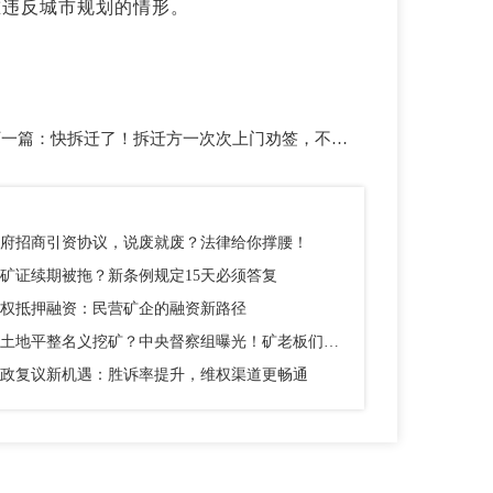
重违反城市规划的情形。
下一篇：
快拆迁了！拆迁方一次次上门劝签，不签字就强拆！你会妥协吗？
府招商引资协议，说废就废？法律给你撑腰！
矿证续期被拖？新条例规定15天必须答复
权抵押融资：民营矿企的融资新路径
以土地平整名义挖矿？中央督察组曝光！矿老板们别踩这个坑
政复议新机遇：胜诉率提升，维权渠道更畅通