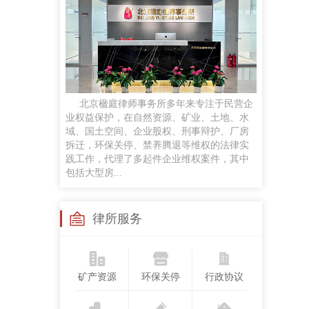
任黎明
律师
手机号：
政企磋商、商事谈判、企业常法、投融资咨询服务及民商事诉讼等
贡梦
北京楹庭律师事务所多年来专注于民营企
执业律师
业权益保护，在自然资源、矿业、土地、水
手机号：
域、国土空间、企业股权、刑事辩护、厂房
合同纠纷、婚姻家事、侵权纠纷、劳动争议案件，并对公司股权争议、合伙企业解散与清算
拆迁，环保关停、禁养腾退等维权的法律实
践工作，代理了多起件企业维权案件，其中
包括大型房...
苏继成
兼职律师
手机号：
律所服务
工作经历：曾任法官，律师，国企法律顾问研究领域：民商法、矿产资源法、职务犯罪
矿产资源
环保关停
行政协议
孙悦
执业律师