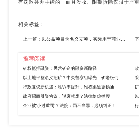
有罚款补办手续的，而且没收、限期拆除仅限于严
相关标签：
上一篇：
以公益项目为名义立项，实际用于商业开发，如何撤销征收决定？
推荐阅读
矿权抵押融资：民营矿企的融资新路径
政
以土地平整名义挖矿？中央督察组曝光！矿老板们别踩这个坑
采
行政复议新机遇：胜诉率提升，维权渠道更畅通
矿
政府招商引资协议，说废就废？法律给你撑腰！
企业被'小过重罚'？法院：罚不当罪，必须纠正！
行