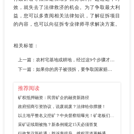
效，就失去了法律救济的机会。为了争取最大利
益，您可以多查阅相关法律知识，了解征拆项目
的内容，也可以向征拆专业律师寻求解决方案。
相关标签：
上一篇：
农村宅基地或耕地，经过这9个步骤才是合法征收，漏一步都违法
下一篇：
如果你的房子被强拆，要争取国家赔偿！不是给点拆迁补偿就行了
推荐阅读
矿权抵押融资：民营矿企的融资新路径
政府招商引资协议，说废就废？法律给你撑腰！
以土地平整名义挖矿？中央督察组曝光！矿老板们别踩这个坑
采矿证续期被拖？新条例规定15天必须答复
行政复议新机遇：胜诉率提升，维权渠道更畅通