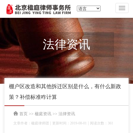
切
换
导
航
法律资讯
棚户区改造和其他拆迁区别是什么，有什么新政
策？补偿标准咋计算
首页
>>
楹庭资讯
>>
法律资讯
|
|
文章作者：楹庭律师团
更新时间：2019-08-01
阅读次数：361