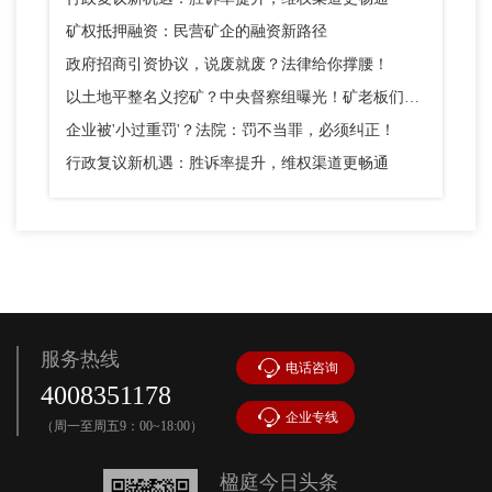
矿权抵押融资：民营矿企的融资新路径
政府招商引资协议，说废就废？法律给你撑腰！
以土地平整名义挖矿？中央督察组曝光！矿老板们别踩这个坑
企业被'小过重罚'？法院：罚不当罪，必须纠正！
行政复议新机遇：胜诉率提升，维权渠道更畅通
服务热线
电话咨询
4008351178
企业专线
（周一至周五9：00~18:00）
楹庭今日头条