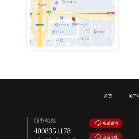
手机号：4000083855
政企纠纷律师团队专职律师
史鹏举律师
专职律师
手机号：4000083855
政企纠纷律师团队专职律师
魏兴臣律师
执业律师
手机号：
首页
关于
民商事争议解决，涉及合同纠纷、债权债务、侵权赔偿、劳动争议、矿产资源纠纷
服务热线
电话咨询
李思萱
4008351178
企业专线
执业律师