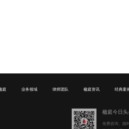
楹庭
业务领域
律师团队
楹庭资讯
经典案
楹庭今日头
免费咨询、随