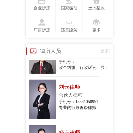
执业律师
手机号：13718123775
企业拆迁
国家赔偿
土地征收
行政复议、行政诉讼、政企纠纷、合同纠纷
厂房拆迁
违章建筑
更多
衣琳
手机号：
律所人员
更多》
政企纠纷、行政诉讼、股东损害公司债权人利益纠纷、股权转让合同纠纷、项目转让合同纠纷、委托代理合同纠纷、建设工程施工合同纠纷、房屋租赁合同纠纷、民间借贷合同纠纷、财产损害赔
刘云律师
合伙人律师
手机号：13331058951
专业的行政诉讼律师
杨庆律师
合伙人律师
手机号：15801213044