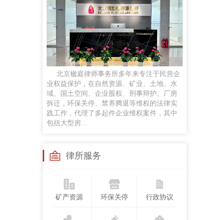
任黎明
律师
手机号：
政企磋商、商事谈判、企业常法、投融资咨询服务及民商事诉讼等
贡梦
北京楹庭律师事务所多年来专注于民营企
执业律师
业权益保护，在自然资源、矿业、土地、水
手机号：
域、国土空间、企业股权、刑事辩护、厂房
合同纠纷、婚姻家事、侵权纠纷、劳动争议案件，并对公司股权争议、合伙企业解散与清算
拆迁，环保关停、禁养腾退等维权的法律实
践工作，代理了多起件企业维权案件，其中
包括大型房...
苏继成
兼职律师
手机号：
律所服务
工作经历：曾任法官，律师，国企法律顾问研究领域：民商法、矿产资源法、职务犯罪
矿产资源
环保关停
行政协议
孙悦