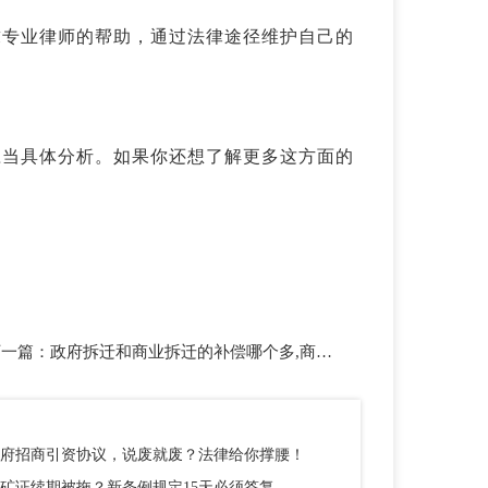
求专业律师的帮助，通过法律途径维护自己的
应当具体分析。如果你还想了解更多这方面的
下一篇：
政府拆迁和商业拆迁的补偿哪个多,商业性质拆迁补偿（商业拆迁和政府拆迁的区别）
府招商引资协议，说废就废？法律给你撑腰！
矿证续期被拖？新条例规定15天必须答复