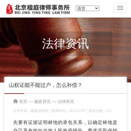
切
换
导
航
法律资讯
山权证能不能过户，怎么补偿？
首页
>>
楹庭资讯
>>
法律资讯
|
|
文章作者：楹庭律师团
更新时间：2023-07-07
阅读次数：411
先要有证据证明林地的承包关系，以确定林地是
自己享有的向当地人民政府报告，要求采取保护