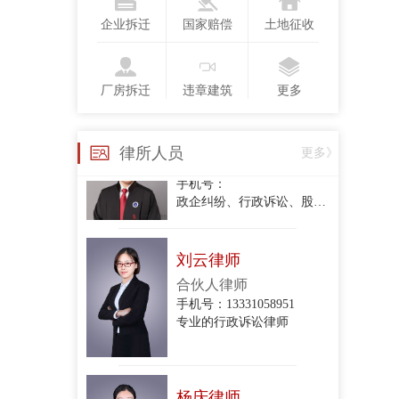
手机号：13718123775
企业拆迁
国家赔偿
土地征收
行政复议、行政诉讼、政企纠纷、合同纠纷
厂房拆迁
违章建筑
更多
衣琳
手机号：
律所人员
更多》
政企纠纷、行政诉讼、股东损害公司债权人利益纠纷、股权转让合同纠纷、项目转让合同纠纷、委托代理合同纠纷、建设工程施工合同纠纷、房屋租赁合同纠纷、民间借贷合同纠纷、财产损害赔
刘云律师
合伙人律师
手机号：13331058951
专业的行政诉讼律师
杨庆律师
合伙人律师
手机号：15801213044