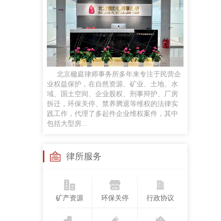
任黎明
律师
手机号：
政企磋商、商事谈判、企业常法、投融资咨询服务及民商事诉讼等
贡梦
北京楹庭律师事务所多年来专注于民营企
执业律师
业权益保护，在自然资源、矿业、土地、水
手机号：
域、国土空间、企业股权、刑事辩护、厂房
合同纠纷、婚姻家事、侵权纠纷、劳动争议案件，并对公司股权争议、合伙企业解散与清算
拆迁，环保关停、禁养腾退等维权的法律实
践工作，代理了多起件企业维权案件，其中
包括大型房...
苏继成
兼职律师
手机号：
律所服务
工作经历：曾任法官，律师，国企法律顾问研究领域：民商法、矿产资源法、职务犯罪
矿产资源
环保关停
行政协议
孙悦
执业律师