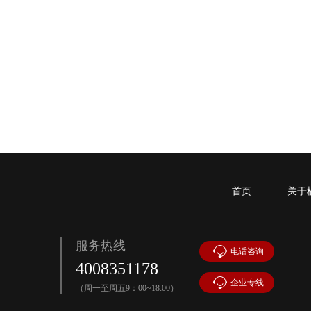
手机号：
买卖合同纠纷、展览合同纠纷、债权转让合同纠纷、买卖合同纠纷、财产分割纠纷
孟祥铮
执业律师
手机号：
矿业权纠纷,行政复议,行政诉讼
李明杰
首页
关于
执业律师
手机号：
民商事、家事、邢民交叉以及建筑施工合同诉讼业务
服务热线
电话咨询
高慎蓉
4008351178
执业律师
企业专线
（周一至周五9：00~18:00）
手机号：
合同纠纷、侵权纠纷、民间借贷、违章建筑、土地房屋纠纷