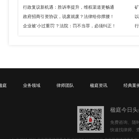
行政复议新机遇：胜诉率提升，维权渠道更畅通
矿
政府招商引资协议，说废就废？法律给你撑腰！
企业被'小过重罚'？法院：罚不当罪，必须纠正！
行
楹庭
业务领域
律师团队
楹庭资讯
经典案
楹庭今日头
免费咨询、随
快速找律师、