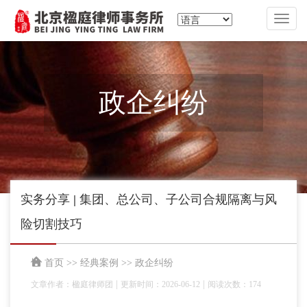
切
换
导
航
政企纠纷
实务分享 | 集团、总公司、子公司合规隔离与风
险切割技巧
首页
>>
经典案例
>>
政企纠纷
|
|
文章作者：楹庭律师团
更新时间：2026-06-12
阅读次数：174