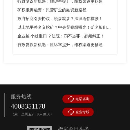
行政复议新机遇：胜诉率提升，维权渠道更畅通
矿权抵押融资：民营矿企的融资新路径
政府招商引资协议，说废就废？法律给你撑腰！
以土地平整名义挖矿？中央督察组曝光！矿老板们别踩这个坑
企业被'小过重罚'？法院：罚不当罪，必须纠正！
行政复议新机遇：胜诉率提升，维权渠道更畅通
服务热线
电话咨询
4008351178
企业专线
（周一至周五9：00~18:00）
楹庭今日头条