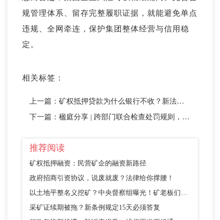
规管理体系、留存完整履职证据，就能避免单点
违规、全网牵连，保护集团整体经营与信用稳
定。
相关标签：
上一篇：
矿权抵押贷款为什么银行不收？新法这样破解
下一篇：
楹庭分享 | 跨部门联合检查处罚规则，多部门执法如何合规应对
推荐阅读
矿权抵押融资：民营矿企的融资新路径
政府招商引资协议，说废就废？法律给你撑腰！
以土地平整名义挖矿？中央督察组曝光！矿老板们别踩这个坑
采矿证续期被拖？新条例规定15天必须答复