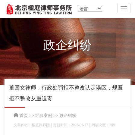
切
换
导
航
政企纠纷
董国女律师：行政处罚拒不整改认定误区，规避
拒不整改从重追责
首页
>>
经典案例
>>
政企纠纷
|
|
文章作者：楹庭律师团
更新时间：2026-06-17
阅读次数：208