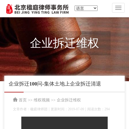
切
换
导
航
企业拆迁维权
企业拆迁100问-集体土地上企业拆迁清退
首页
>>
维权视频
>>
企业拆迁维权
|
|
文章作者：楹庭律师团
更新时间：2019-07-09
阅读次数：294