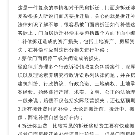
这是一件复杂的事情相对于民房拆迁，门面房拆迁
复杂很多人听说门面房要拆迁后，关心的就是拆迁
法律知识了解不够，很容易被门面房拆迁如何补偿
实际上，门面房拆迁补偿主要包括四个方面下面小
1.补偿拆迁造成的资产损失，包括土地资产、房屋
失，在补偿时应对这部分损失进行补偿；
2.赔偿门面房停工或关闭造成的损失。
楹庭律所办理多个行政诉讼领域复杂纠纷案件，深
识以及理论素养研究行政诉讼系列法律问题，并在
建筑纠纷、行政协议、行政允诺、土地确权、土地
案经验。始终践行严谨、求实、文明、公正的法治
一般来说，赔偿不仅包括实际经营损失，还包括预
3.所有搬迁费用的补偿，无论是搬迁前、搬迁中、
偿，辞退补偿自然包括在内；
4.拆迁奖励费，比较常见的拆迁奖励费主要有快速
虽然门面房拆迁的补偿项目比较统一，但是门面房