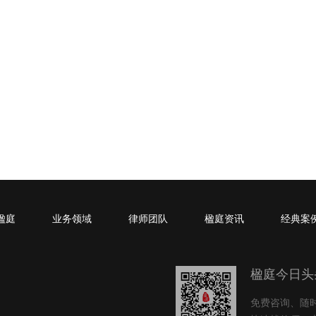
楹庭
业务领域
律师团队
楹庭资讯
经典案
楹庭今日头
免费咨询、随