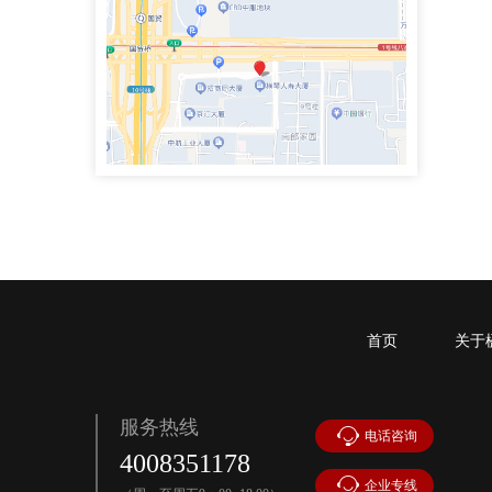
手机号：4000083855
政企纠纷律师团队专职律师
史鹏举律师
专职律师
手机号：4000083855
政企纠纷律师团队专职律师
魏兴臣律师
执业律师
手机号：
首页
关于
民商事争议解决，涉及合同纠纷、债权债务、侵权赔偿、劳动争议、矿产资源纠纷
服务热线
电话咨询
李思萱
4008351178
企业专线
执业律师