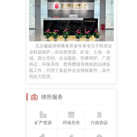
任黎明
律师
手机号：
政企磋商、商事谈判、企业常法、投融资咨询服务及民商事诉讼等
贡梦
北京楹庭律师事务所多年来专注于民营企
执业律师
业权益保护，在自然资源、矿业、土地、水
手机号：
域、国土空间、企业股权、刑事辩护、厂房
合同纠纷、婚姻家事、侵权纠纷、劳动争议案件，并对公司股权争议、合伙企业解散与清算
拆迁，环保关停、禁养腾退等维权的法律实
践工作，代理了多起件企业维权案件，其中
包括大型房...
苏继成
兼职律师
手机号：
律所服务
工作经历：曾任法官，律师，国企法律顾问研究领域：民商法、矿产资源法、职务犯罪
矿产资源
环保关停
行政协议
孙悦