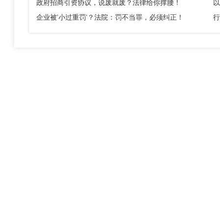
政府招商引资协议，说废就废？法律给你撑腰！
企业被'小过重罚'？法院：罚不当罪，必须纠正！
行