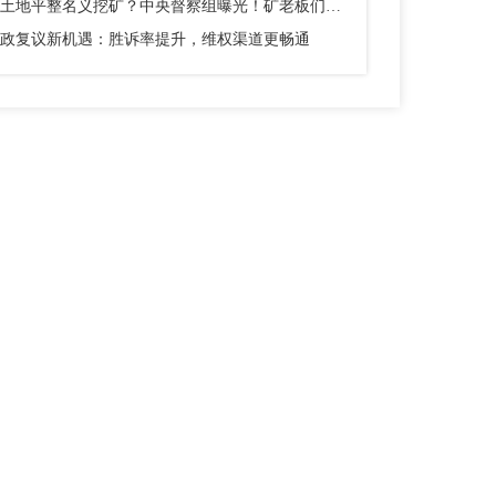
以土地平整名义挖矿？中央督察组曝光！矿老板们别踩这个坑
政复议新机遇：胜诉率提升，维权渠道更畅通