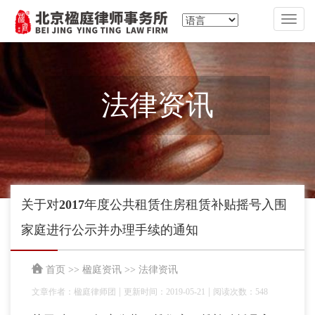
切
换
导
航
法律资讯
关于对2017年度公共租赁住房租赁补贴摇号入围
家庭进行公示并办理手续的通知
首页
>>
楹庭资讯
>>
法律资讯
|
|
文章作者：楹庭律师团
更新时间：2019-05-21
阅读次数：548