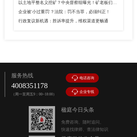
以土地平整名义挖矿？中央督察组曝光！矿老板们别踩这个坑
企业被'小过重罚'？法院：罚不当罪，必须纠正！
行政复议新机遇：胜诉率提升，维权渠道更畅通
服务热线
电话咨询
4008351178
企业专线
（周一至周五9：00~18:00）
楹庭今日头条
免费咨询、随时追问、
快速找律师、查法律知识