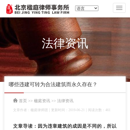
切
换
导
航
法律资讯
哪些违建可转为合法建筑而永久存在？
首页
>>
楹庭资讯
>>
法律资讯
|
|
文章作者：楹庭律师团
更新时间：2019-06-21
阅读次数：461
文章导读：因为违章建筑的成因是不同的，所以