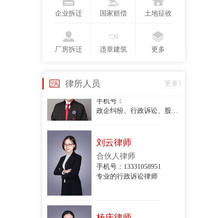
执业律师
手机号：13718123775
企业拆迁
国家赔偿
土地征收
行政复议、行政诉讼、政企纠纷、合同纠纷
厂房拆迁
违章建筑
更多
衣琳
手机号：
律所人员
更多》
政企纠纷、行政诉讼、股东损害公司债权人利益纠纷、股权转让合同纠纷、项目转让合同纠纷、委托代理合同纠纷、建设工程施工合同纠纷、房屋租赁合同纠纷、民间借贷合同纠纷、财产损害赔
刘云律师
合伙人律师
手机号：13331058951
专业的行政诉讼律师
杨庆律师
合伙人律师
手机号：15801213044