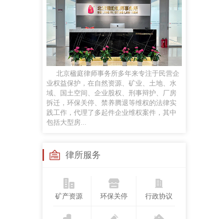
任黎明
律师
手机号：
政企磋商、商事谈判、企业常法、投融资咨询服务及民商事诉讼等
贡梦
北京楹庭律师事务所多年来专注于民营企
执业律师
业权益保护，在自然资源、矿业、土地、水
手机号：
域、国土空间、企业股权、刑事辩护、厂房
合同纠纷、婚姻家事、侵权纠纷、劳动争议案件，并对公司股权争议、合伙企业解散与清算
拆迁，环保关停、禁养腾退等维权的法律实
践工作，代理了多起件企业维权案件，其中
包括大型房...
苏继成
兼职律师
手机号：
律所服务
工作经历：曾任法官，律师，国企法律顾问研究领域：民商法、矿产资源法、职务犯罪
矿产资源
环保关停
行政协议
孙悦