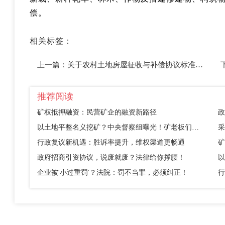
偿。
相关标签：
上一篇：
关于农村土地房屋征收与补偿协议标准的介绍-楹庭律师团
推荐阅读
矿权抵押融资：民营矿企的融资新路径
政
以土地平整名义挖矿？中央督察组曝光！矿老板们别踩这个坑
采
行政复议新机遇：胜诉率提升，维权渠道更畅通
矿
政府招商引资协议，说废就废？法律给你撑腰！
企业被'小过重罚'？法院：罚不当罪，必须纠正！
行