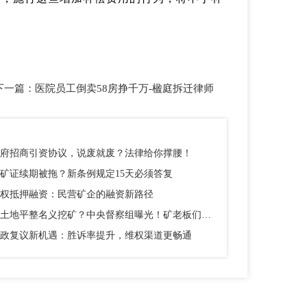
下一篇：
医院员工倒卖58房挣千万-楹庭拆迁律师
府招商引资协议，说废就废？法律给你撑腰！
矿证续期被拖？新条例规定15天必须答复
权抵押融资：民营矿企的融资新路径
以土地平整名义挖矿？中央督察组曝光！矿老板们别踩这个坑
政复议新机遇：胜诉率提升，维权渠道更畅通