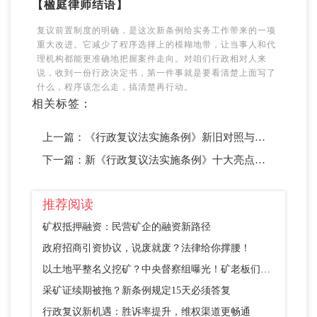
【楹庭律师结语】
复议前置制度的明确，是这次新条例给实务工作带来的一项
重大改进。它减少了程序选择上的模糊地带，让当事人和代
理机构都能更准确地把握案件走向。对咱们行政相对人来
说，收到一份行政决定书，第一件事就是要看清楚上面写了
什么，程序该怎么走，搞清楚再行动。
相关标签：
上一篇：
《行政复议法实施条例》新旧对照与楹庭律师专业解读
下一篇：
新《行政复议法实施条例》十大亮点：07 行政机关的自我纠错权——给行政机关一个”反悔”的机会
推荐阅读
矿权抵押融资：民营矿企的融资新路径
政府招商引资协议，说废就废？法律给你撑腰！
以土地平整名义挖矿？中央督察组曝光！矿老板们别踩这个坑
采矿证续期被拖？新条例规定15天必须答复
行政复议新机遇：胜诉率提升，维权渠道更畅通