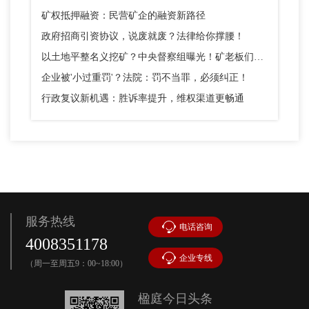
矿权抵押融资：民营矿企的融资新路径
政府招商引资协议，说废就废？法律给你撑腰！
以土地平整名义挖矿？中央督察组曝光！矿老板们别踩这个坑
企业被'小过重罚'？法院：罚不当罪，必须纠正！
行政复议新机遇：胜诉率提升，维权渠道更畅通
服务热线
电话咨询
4008351178
企业专线
（周一至周五9：00~18:00）
楹庭今日头条