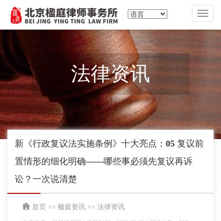
切
换
导
航
法律资讯
新《行政复议法实施条例》十大亮点：05 复议前
置情形的细化明确——哪些事必须先复议再诉
讼？一次说清楚
首页
>>
楹庭资讯
>>
法律资讯