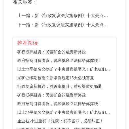
相关标签：
上一篇：
新《行政复议法实施条例》十大亮点：05 复议前置情形的细化明确——哪些事必须先复议再诉讼？一次说清楚
下一篇：
新《行政复议法实施条例》十大亮点：01 行政复议范围的补充与明确——”14+其他”模式，让救济渠道更
推荐阅读
矿权抵押融资：民营矿企的融资新路径
政府招商引资协议，说废就废？法律给你撑腰！
以土地平整名义挖矿？中央督察组曝光！矿老板们别踩这个坑
采矿证续期被拖？新条例规定15天必须答复
行政复议新机遇：胜诉率提升，维权渠道更畅通
矿权抵押融资：民营矿企的融资新路径
政府招商引资协议，说废就废？法律给你撑腰！
以土地平整名义挖矿？中央督察组曝光！矿老板们别踩这个坑
企业被'小过重罚'？法院：罚不当罪，必须纠正！