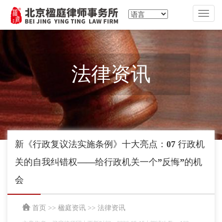
切
换
导
航
法律资讯
新《行政复议法实施条例》十大亮点：07 行政机
关的自我纠错权——给行政机关一个”反悔”的机
会
首页
>>
楹庭资讯
>>
法律资讯