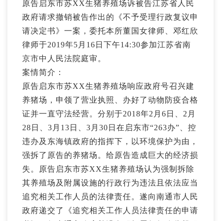
原告启东市苏XX生猪养殖场诉被告江苏省人民
政府请求撤销被告作出的《不予受理行政复议申
请决定书》一案，委托本所
董国女
律师、
邓红欣
律师于2019年5月16日下午14:30参加江苏省南
京市中人民法院庭审。
案情简介：
原告启东市苏XX生猪养殖场响应政府号召兴建
养猪场，申领了营业执照、办好了动物防疫合格
证并一直守法经营。分别于2018年2月6日、2月
28日、3月13日、3月30日在启东市“263办”、控
违办及东海镇政府的指挥下，以环境保护为由，
强拆了原告的养猪场。给原告造成巨大的经济损
失。原告启东市苏XX生猪养殖场认为强制拆除
其养殖场及附属设施的行政行为违法且依法应当
追究相关工作人员的法律责任。遂向南通市人民
政府递交了《追究相关工作人员法律责任的申请