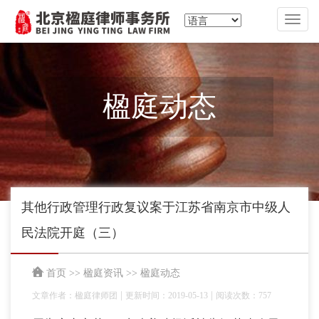
切
换
导
航
楹庭动态
其他行政管理行政复议案于江苏省南京市中级人
民法院开庭（三）
首页
>>
楹庭资讯
>>
楹庭动态
|
|
文章作者：楹庭律师团
更新时间：2019-05-13
阅读次数：757