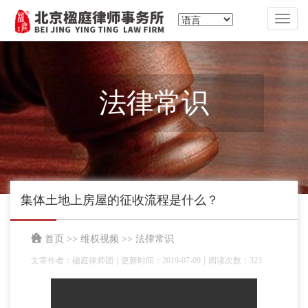
切
换
导
航
法律常识
集体土地上房屋的征收流程是什么？
首页
>>
维权视频
>>
法律常识
|
|
文章作者：楹庭律师团
更新时间：2019-07-09
阅读次数：323