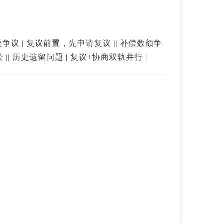
|| 矿权登记类争议 | 复议前置，先申请复议 || 补偿数额争
 || 历史遗留问题 | 复议+协商双轨并行 |