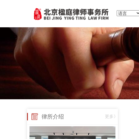
执业律师
手机号：13718123775
行政复议、行政诉讼、政企纠纷、合同纠纷
衣琳
手机号：
政企纠纷、行政诉讼、股东损害公司债权人利益纠纷、股权转让合同纠纷、项目转让合同纠纷、委托代理合同纠纷、建设工程施工合同纠纷、房屋租赁合同纠纷、民间借贷合同纠纷、财产损害赔
刘云律师
合伙人律师
手机号：13331058951
专业的行政诉讼律师
律所介绍
更多》
杨庆律师
合伙人律师
手机号：15801213044