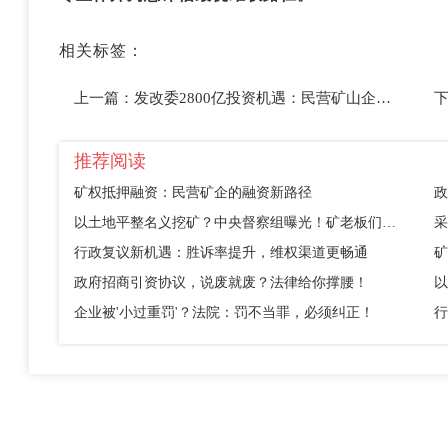
相关标签：
上一篇：
发改委2800亿投资机遇：民营矿山企业能分多大蛋糕？
推荐阅读
矿权抵押融资：民营矿企的融资新路径
政
以土地平整名义挖矿？中央督察组曝光！矿老板们别踩这个坑
采
行政复议新机遇：胜诉率提升，维权渠道更畅通
矿
政府招商引资协议，说废就废？法律给你撑腰！
企业被'小过重罚'？法院：罚不当罪，必须纠正！
行