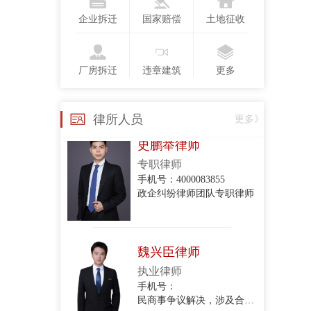
手机号：4000083855
政企纠纷律师团队专职律师
企业拆迁
国家赔偿
土地征收
厂房拆迁
违章建筑
更多
史鹏举律师
专职律师
手机号：4000083855
律所人员
更多》
政企纠纷律师团队专职律师
魏兴臣律师
执业律师
手机号：
民商事争议解决，涉及合同纠纷、债权债务、侵权赔偿、劳动争议、矿产资源纠纷
李思萱
执业律师