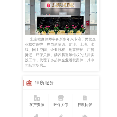
专注行政诉讼依法维权的专业律师
张凤宾律师
合伙人律师
手机号：13426484665
北京楹庭律师事务所多年来专注于民营企
行政诉讼、政企纠纷、行政协议纠纷、拆迁与补偿、关停腾退
业权益保护，在自然资源、矿业、土地、水
域、国土空间、企业股权、刑事辩护、厂房
拆迁，环保关停、禁养腾退等维权的法律实
践工作，代理了多起件企业维权案件，其中
包括大型房...
李婷婷律师
专职律师
手机号：4000083855
律所服务
政企纠纷律师团队律师
张亚丽律师
矿产资源
环保关停
行政协议
专职律师