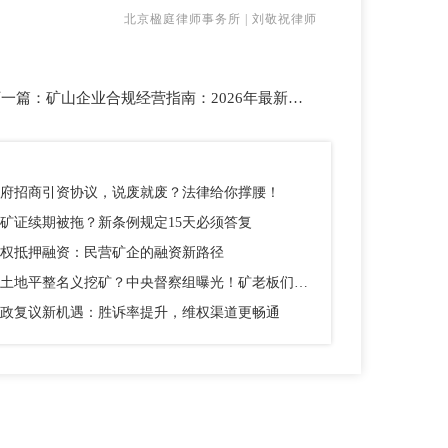
北京楹庭律师事务所 | 刘敬祝律师
下一篇：
矿山企业合规经营指南：2026年最新要求全解读
府招商引资协议，说废就废？法律给你撑腰！
矿证续期被拖？新条例规定15天必须答复
权抵押融资：民营矿企的融资新路径
以土地平整名义挖矿？中央督察组曝光！矿老板们别踩这个坑
政复议新机遇：胜诉率提升，维权渠道更畅通