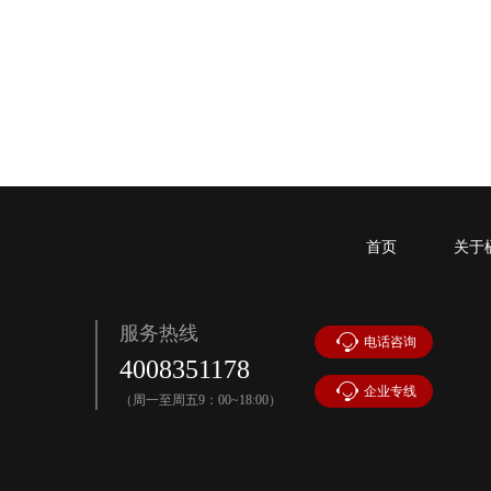
张锋
执业律师
手机号：
行政诉讼、刑事辩护、民商事代理等案件
潘建坡
执业律师
首页
关于
手机号：
股权纠纷、经济纠纷、企业法律顾问、劳动争议
服务热线
马晓娇
电话咨询
4008351178
执业律师
手机号：
企业专线
（周一至周五9：00~18:00）
合同纠纷、婚姻家事纠纷、继承纠纷、侵权纠纷、行政诉讼等领域
岳巍