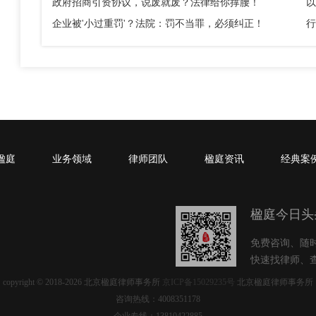
政府招商引资协议，说废就废？法律给你撑腰！
企业被'小过重罚'？法院：罚不当罪，必须纠正！
行
楹庭
业务领域
律师团队
楹庭资讯
经典案
楹庭今日头
免费咨询、随
快速找律师、
copyright © 2018-2026 北京楹庭律师事务所
京ICP备15029235号
北京楹庭律师事务所
咨询热线：4008351178