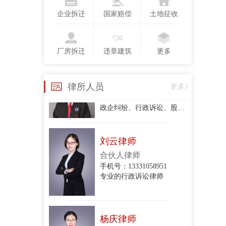
手机号：13718123775
企业拆迁
国家赔偿
土地征收
行政复议、行政诉讼、政企纠纷、合同纠纷
厂房拆迁
违章建筑
更多
衣琳
手机号：
律所人员
更多》
政企纠纷、行政诉讼、股东损害公司债权人利益纠纷、股权转让合同纠纷、项目转让合同纠纷、委托代理合同纠纷、建设工程施工合同纠纷、房屋租赁合同纠纷、民间借贷合同纠纷、财产损害赔
刘云律师
合伙人律师
手机号：13331058951
专业的行政诉讼律师
杨庆律师
合伙人律师
手机号：15801213044