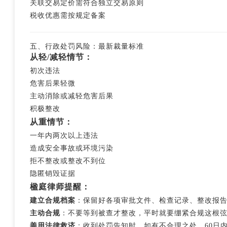
关联交易定价需符合独立交易原则
税收优惠需按规定备案
五、行政处罚风险：最新裁量标准
从轻/减轻情节：
初次违法
危害后果轻微
主动消除或减轻危害后果
积极整改
从重情节：
一年内两次以上违法
造成安全事故或环境污染
拒不整改或整改不到位
隐匿销毁证据
楹庭律师提醒：
建立合规档案
：保留好各项审批文件、检查记录、整改报
主动合规
：不要等到被查才整改，平时就要绷紧合规这根
善用法律救济
：收到处罚告知时，如有不合理之处，60日