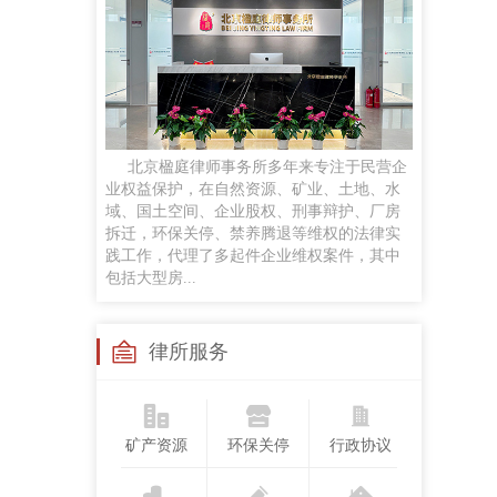
任黎明
律师
手机号：
政企磋商、商事谈判、企业常法、投融资咨询服务及民商事诉讼等
贡梦
北京楹庭律师事务所多年来专注于民营企
执业律师
业权益保护，在自然资源、矿业、土地、水
手机号：
域、国土空间、企业股权、刑事辩护、厂房
合同纠纷、婚姻家事、侵权纠纷、劳动争议案件，并对公司股权争议、合伙企业解散与清算
拆迁，环保关停、禁养腾退等维权的法律实
践工作，代理了多起件企业维权案件，其中
包括大型房...
苏继成
兼职律师
手机号：
律所服务
工作经历：曾任法官，律师，国企法律顾问研究领域：民商法、矿产资源法、职务犯罪
矿产资源
环保关停
行政协议
孙悦
执业律师