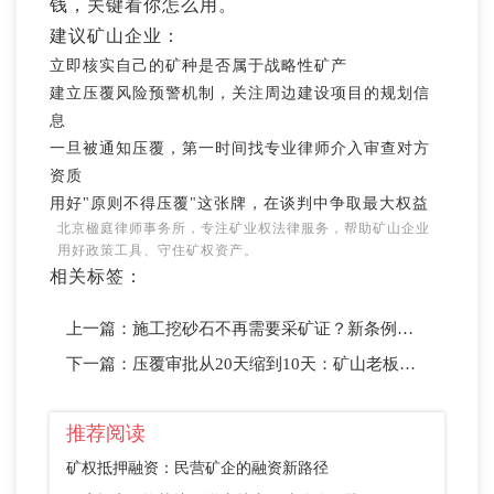
钱，关键看你怎么用。
建议矿山企业：
立即核实自己的矿种是否属于战略性矿产
建立压覆风险预警机制，关注周边建设项目的规划信
息
一旦被通知压覆，第一时间找专业律师介入审查对方
资质
用好"原则不得压覆"这张牌，在谈判中争取最大权益
北京楹庭律师事务所，专注矿业权法律服务，帮助矿山企业
用好政策工具、守住矿权资产。
相关标签：
上一篇：
施工挖砂石不再需要采矿证？新条例第24条给工程企业松了绑
下一篇：
压覆审批从20天缩到10天：矿山老板维权提速的实操指南
推荐阅读
矿权抵押融资：民营矿企的融资新路径