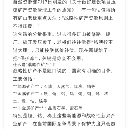
自然资源部7月7日刚发的《关于做好建设项目压
覆矿产资源管理工作的通知》，有一句话值得所
有矿山老板重点关注："战略性矿产资源原则上
不得压覆。"
这句话的分量很重。过去很多矿山被修路、建
厂、搞开发压覆了，老板们往往觉得"胳膊拧不
过大腿"，只能接受低价补偿。现在新规给了一
把"保护伞"，关键是你会不会用。
什么是"战略性矿产"？
战略性矿产不是随口说的，国家有明确的目录。
主要包括：
**能源矿产**：石油、天然气、煤炭、铀等
**金属矿产**：铁、铜、铝、钨、锡、钼、锑、稀
土、锂、钴、镍等
**非金属矿产**：晶质石墨、萤石等
特别是锂、钴、稀土这些新能源和战略性新兴产
业矿产，在当前国际竞争背景下保护力度只会越