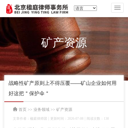
切
换
导
航
矿产资源
战略性矿产原则上不得压覆——矿山企业如何用
好这把＂保护伞＂
首页
>>
业务领域
>>
矿产资源
|
|
文章作者：楹庭律师团
更新时间：2026-07-08
阅读次数：138