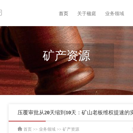
首页
关于楹庭
业务领域
矿产资源
压覆审批从20天缩到10天：矿山老板维权提速的
首页
>>
业务领域
>>
矿产资源