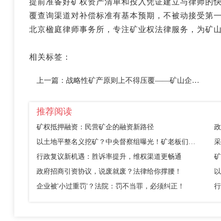
提前准备好矿权资产清单和投入凭证建立与律师的
覆查询渠道对补偿标准有基本预期，不被动接受第
北京楹庭律师事务所，专注矿业权法律服务，为矿
相关标签：
上一篇：
战略性矿产原则上不得压覆——矿山企业如何用好这把＂保护伞＂
推荐阅读
矿权抵押融资：民营矿企的融资新路径
政
以土地平整名义挖矿？中央督察组曝光！矿老板们别踩这个坑
采
行政复议新机遇：胜诉率提升，维权渠道更畅通
矿
政府招商引资协议，说废就废？法律给你撑腰！
企业被'小过重罚'？法院：罚不当罪，必须纠正！
行