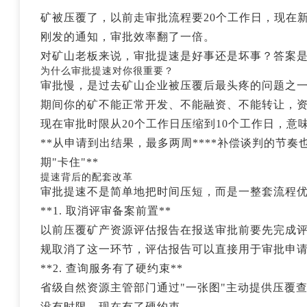
矿被压覆了，以前走审批流程要20个工作日，现在新
刚发的通知，审批效率翻了一倍。
对矿山老板来说，审批提速是好事还是坏事？答案
为什么审批提速对你很重要？
审批慢，是过去矿山企业被压覆后最头疼的问题之
期间你的矿不能正常开发、不能融资、不能转让，资
现在审批时限从20个工作日压缩到10个工作日，意
**从申请到出结果，最多两周****补偿谈判的节奏
期"卡住"**
提速背后的配套改革
审批提速不是简单地把时间压短，而是一整套流程
**1. 取消评审备案前置**
以前压覆矿产资源评估报告在报送审批前要先完成
规取消了这一环节，评估报告可以直接用于审批申
**2. 查询服务有了硬约束**
省级自然资源主管部门通过"一张图"主动提供压覆
没有时限，现在有了硬约束。