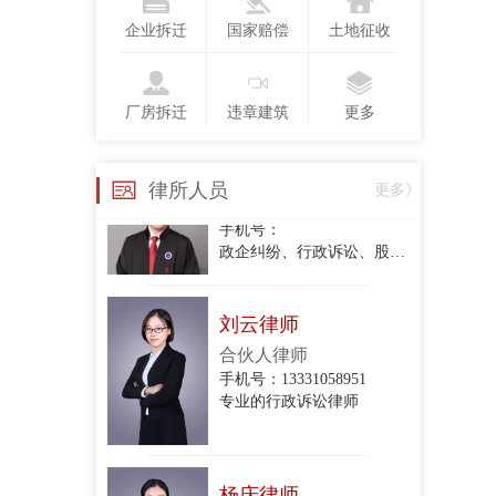
手机号：13718123775
企业拆迁
国家赔偿
土地征收
行政复议、行政诉讼、政企纠纷、合同纠纷
厂房拆迁
违章建筑
更多
衣琳
手机号：
律所人员
更多》
政企纠纷、行政诉讼、股东损害公司债权人利益纠纷、股权转让合同纠纷、项目转让合同纠纷、委托代理合同纠纷、建设工程施工合同纠纷、房屋租赁合同纠纷、民间借贷合同纠纷、财产损害赔
刘云律师
合伙人律师
手机号：13331058951
专业的行政诉讼律师
杨庆律师
合伙人律师
手机号：15801213044