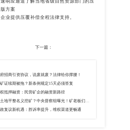
快速响应通道了解当地省级自然资源部门的压
一版方案
山企业提供压覆补偿全程法律支持。
下一篇：
府招商引资协议，说废就废？法律给你撑腰！
矿证续期被拖？新条例规定15天必须答复
权抵押融资：民营矿企的融资新路径
以土地平整名义挖矿？中央督察组曝光！矿老板们别踩这个坑
政复议新机遇：胜诉率提升，维权渠道更畅通