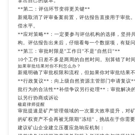
拿出自己的版本。
**第二：评估环节变得更关键**
新规取消了评审备案前置，评估报告直接用于审批
偿水平。
**应对策略**：一定要参与评估机构的选择，坚
构。评估报告出来后，仔细看每一个数据项，有疑
**第三：审批时限是"工作日"不是"自然日"**
10个工作日差不多是两周的自然时间。别算错了时
如果审批结果对你不利怎么办？
新规明确了审批权限和流程，但如果你对审批结果
**行政复议**：向上级自然资源主管部门申请复议
批行为的合法性**补偿争议另行处理**：审批解决
以另行协商或诉讼
楹庭律师提醒
审批提速是矿产管理领域的一次重大效率提升，对
的矿权资产不会再被无限期"冻结"，挑战在于你需
建议矿山企业建立压覆应急响应机制：