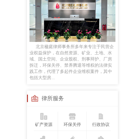
任黎明
律师
手机号：
政企磋商、商事谈判、企业常法、投融资咨询服务及民商事诉讼等
贡梦
北京楹庭律师事务所多年来专注于民营企
执业律师
业权益保护，在自然资源、矿业、土地、水
手机号：
域、国土空间、企业股权、刑事辩护、厂房
合同纠纷、婚姻家事、侵权纠纷、劳动争议案件，并对公司股权争议、合伙企业解散与清算
拆迁，环保关停、禁养腾退等维权的法律实
践工作，代理了多起件企业维权案件，其中
包括大型房...
苏继成
兼职律师
手机号：
律所服务
工作经历：曾任法官，律师，国企法律顾问研究领域：民商法、矿产资源法、职务犯罪
矿产资源
环保关停
行政协议
孙悦
执业律师