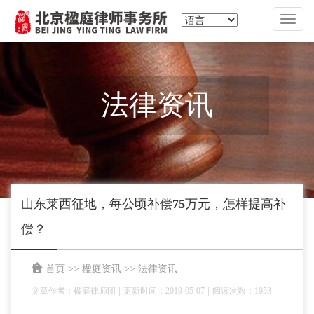
切
换
导
航
法律资讯
山东莱西征地，每公顷补偿75万元，怎样提高补
偿？
首页
>>
楹庭资讯
>>
法律资讯
|
|
文章作者：楹庭律师团
更新时间：2019-05-07
阅读次数：1953