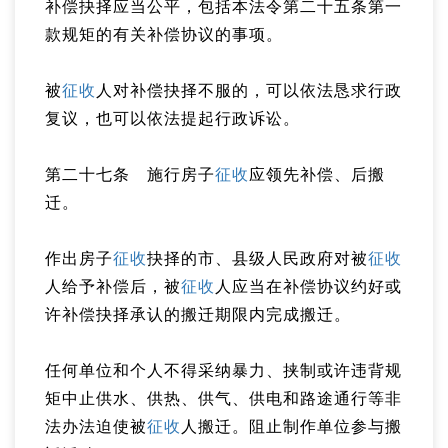
补偿抉择应当公平，包括本法令第二十五条第一
款规矩的有关补偿协议的事项。
被
征收
人对补偿抉择不服的，可以依法恳求行政
复议，也可以依法提起行政诉讼。
第二十七条 施行房子
征收
应领先补偿、后搬
迁。
作出房子
征收
抉择的市、县级人民政府对被
征收
人给予补偿后，被
征收
人应当在补偿协议约好或
许补偿抉择承认的搬迁期限内完成搬迁。
任何单位和个人不得采纳暴力、挟制或许违背规
矩中止供水、供热、供气、供电和路途通行等非
法办法迫使被
征收
人搬迁。阻止制作单位参与搬