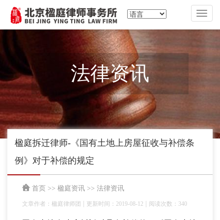
切
换
导
航
法律资讯
楹庭拆迁律师-《国有土地上房屋征收与补偿条
例》对于补偿的规定
首页
>>
楹庭资讯
>>
法律资讯
|
|
文章作者：楹庭律师团
更新时间：2019-08-12
阅读次数：340