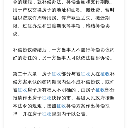
令的规矩，就补偿办法、补偿金额和支付期限、
用于产权交换房子的地址和面积、搬迁费、暂时
组织费或许周转用房、停产歇业丢失、搬迁期
限、过渡办法和过渡期限等事项，缔结补偿协
议。
补偿协议缔结后，一方当事人不履行补偿协议约
好的责任的，另一方当事人可以依法提起诉讼。
第二十六条 房子
征收
部分与被
征收
人在
征收
补
偿方案承认的签约期限内达不成补偿协议，或许
被
征收
房子所有权人不明确的，由房子
征收
部分
报请作出房子
征收
抉择的市、县级人民政府按照
本法令的规矩，按照
征收
补偿方案作出补偿抉
择，并在房子
征收
规划内予以公告。