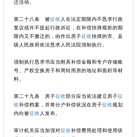
迁活动。
第二十八条 被
征收
人在法定期限内不恳求行政
复议或许不提起行政诉讼，在补偿抉择规矩的期
限内又不搬迁的，由作出房子
征收
抉择的市、县
级人民政府依法恳求人民法院强制执行。
强制执行恳求书应当附具补偿金额和专户存储账
号、产权交换房子和周转用房的地址和面积等材
料。
第二十九条 房子
征收
部分应当依法建立房子
征
收
补偿档案，并将分户补偿状况在房子
征收
规划
内向被
征收
人发布。
审计机关应当加强对
征收
补偿费用处理和使用状