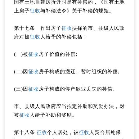
国有土地自建房拆迁时是有补偿的，《国有土地
上房子
征收
与补偿法令》关于补偿的规矩。
第十七条 作出房子
征收
抉择的市、县级人民政
府对被
征收
人给予的补偿包括：
(一)被
征收
房子价值的补偿;
(二)因
征收
房子构成的搬迁、暂时组织的补偿;
(三)因
征收
房子构成的停产歇业丢失的补偿。
市、县级人民政府应当拟定补助和奖励办法，对
被
征收
人给予补助和奖励。
第十八条
征收
个人居处，被
征收
人契合居处保