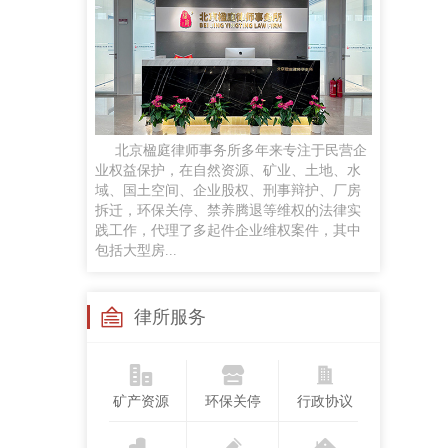
任黎明
律师
手机号：
政企磋商、商事谈判、企业常法、投融资咨询服务及民商事诉讼等
贡梦
北京楹庭律师事务所多年来专注于民营企
执业律师
业权益保护，在自然资源、矿业、土地、水
手机号：
域、国土空间、企业股权、刑事辩护、厂房
合同纠纷、婚姻家事、侵权纠纷、劳动争议案件，并对公司股权争议、合伙企业解散与清算
拆迁，环保关停、禁养腾退等维权的法律实
践工作，代理了多起件企业维权案件，其中
包括大型房...
苏继成
兼职律师
手机号：
律所服务
工作经历：曾任法官，律师，国企法律顾问研究领域：民商法、矿产资源法、职务犯罪
矿产资源
环保关停
行政协议
孙悦
执业律师