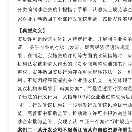
可审批和动态监管工作开展自查整改，进一步推动
分类编制涉企资质申报指引手册，从源头上规范涉企
家企业主动撤回了全部行政复议申请，该批案件实
【典型意义】
资质许可是经营主体进入特定行业、开展相关业务的
证”，关乎企业的存续与发展。民营经济促进法规定
限，在制定、实施资质许可等方面的政策措施时，
机构认定被申请人作出的《责令限期整改通知书》
辩权，案涉撤回资质行为存在重大程序违法，这一
利，不能因程序疏漏剥夺企业整改机会，充分体现
复议机构未局限于“就案办案”，而是通过面对面沟
了违法的行政行为，又指导103家企业通过整改满足
同时，行政复议机构进一步制发行政复议风险提示
范、完善事中事后监管，推动建立许可申报咨询热
涉企审批与监管，实现了从“纠正一个案件”到“规范
案例二
：某开发公司不服浙江省某市自然资源和规