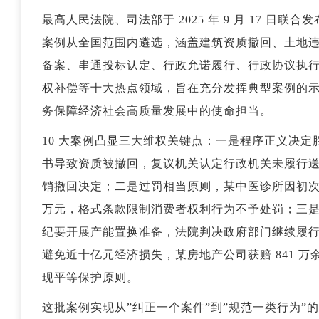
最高人民法院、司法部于 2025 年 9 月 17 日联
案例从全国范围内遴选，涵盖建筑资质撤回、土地
备案、串通投标认定、行政允诺履行、行政协议执
权补偿等十大热点领域，旨在充分发挥典型案例的
务保障经济社会高质量发展中的使命担当。
10 大案例凸显三大维权关键点：一是程序正义决定胜
书导致资质被撤回，复议机关认定行政机关未履行
销撤回决定；二是过罚相当原则，某中医诊所因初次违
万元，格式条款限制消费者权利行为不予处罚；三
纪要开展产能置换准备，法院判决政府部门继续履
避免近十亿元经济损失，某房地产公司获赔 841 万
现平等保护原则。
这批案例实现从”纠正一个案件”到”规范一类行为”