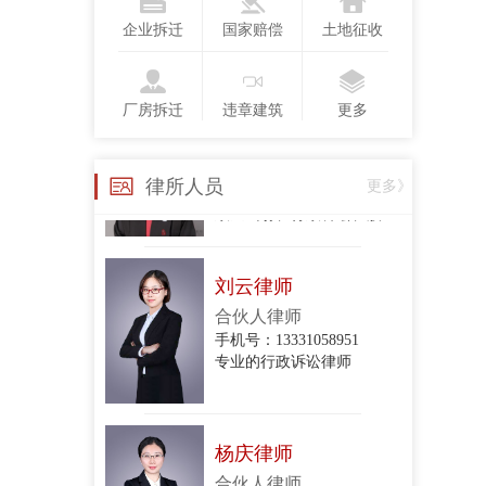
手机号：13718123775
企业拆迁
国家赔偿
土地征收
行政复议、行政诉讼、政企纠纷、合同纠纷
厂房拆迁
违章建筑
更多
衣琳
手机号：
律所人员
更多》
政企纠纷、行政诉讼、股东损害公司债权人利益纠纷、股权转让合同纠纷、项目转让合同纠纷、委托代理合同纠纷、建设工程施工合同纠纷、房屋租赁合同纠纷、民间借贷合同纠纷、财产损害赔
刘云律师
合伙人律师
手机号：13331058951
专业的行政诉讼律师
杨庆律师
合伙人律师
手机号：15801213044