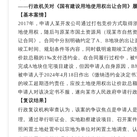
——行政机关对《国有建设用地使用权出让合同》
【基本案情】
2017年，申请人某开发公司通过打包竞价方式取得
地使用权，随后与原某市国土资源局（现某市自然
让合同》。合同中分别明确约定了A、B地块的出让
竣工时间、规划条件等内容，同时载明逾期竣工的
价款总额的1‰支付违约金。在合同履行过程中
，被
完成A地块住宅项目建设，但因申请人自身原因，B
被申请人于2024年4月18日作出《缴纳违约金决定
的竣工超期违约责任，应按土地使用权出让价款总额（含
申请人对该决定书不服，遂向某市人民政府申请行
【复议结果】
行政复议机构审查认为，该案的争议焦点是申请人
理。通过举行听证会、实地勘察建设项目、召开案
照闲置土地处置中以宗地为单位对闲置土地调查、